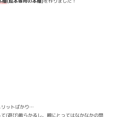
本棚
(絵本専用の本棚)
を作りました！
メリットばかり…
て(遊び)散らかるし、親にとってはなかなかの問