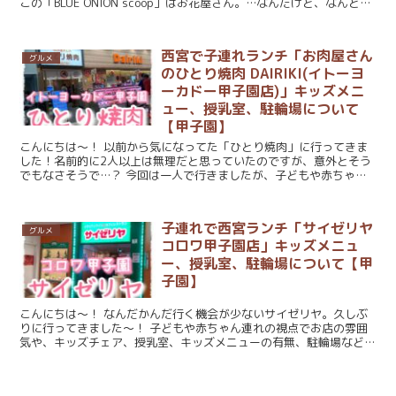
この「BLUE ONION scoop」はお花屋さん。…なんだけど、なんとジ
ェラートとアイスも...
西宮で子連れランチ「お肉屋さん
グルメ
のひとり焼肉 DAIRIKI(イトーヨ
ーカドー甲子園店)」キッズメニ
ュー、授乳室、駐輪場について
【甲子園】
こんにちは～！ 以前から気になってた「ひとり焼肉」に行ってきま
した！名前的に2人以上は無理だと思っていたのですが、意外とそう
でもなさそうで…？ 今回は一人で行きましたが、子どもや赤ちゃん
連れの観点からお店の雰囲気や、キッズチェ...
子連れで西宮ランチ「サイゼリヤ
グルメ
コロワ甲子園店」キッズメニュ
ー、授乳室、駐輪場について【甲
子園】
こんにちは～！ なんだかんだ行く機会が少ないサイゼリヤ。久しぶ
りに行ってきました～！ 子どもや赤ちゃん連れの視点でお店の雰囲
気や、キッズチェア、授乳室、キッズメニューの有無、駐輪場など紹
介します。 コロワの「サイゼリヤ」...