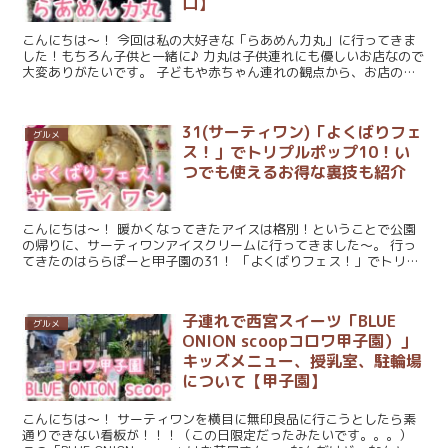
口】
こんにちは～！ 今回は私の大好きな「らあめん力丸」に行ってきま
した！もちろん子供と一緒に♪ 力丸は子供連れにも優しいお店なので
大変ありがたいです。 子どもや赤ちゃん連れの観点から、お店の雰
囲気や、キッズチェア、授乳室、キ...
31(サーティワン)「よくばりフェ
グルメ
ス！」でトリプルポップ10！い
つでも使えるお得な裏技も紹介
こんにちは～！ 暖かくなってきたアイスは格別！ということで公園
の帰りに、サーティワンアイスクリームに行ってきました～。 行っ
てきたのはららぽーと甲子園の31！ 「よくばりフェス！」でトリプ
ルポップ10！ よくばりフ...
子連れで西宮スイーツ「BLUE
グルメ
ONION scoopコロワ甲子園）」
キッズメニュー、授乳室、駐輪場
について【甲子園】
こんにちは～！ サーティワンを横目に無印良品に行こうとしたら素
通りできない看板が！！！（この日限定だったみたいです。。。）